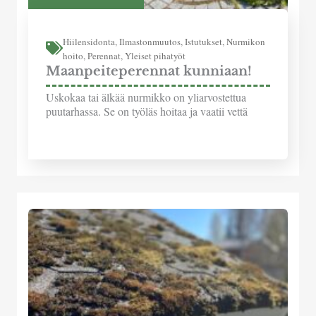
Hiilensidonta
,
Ilmastonmuutos
,
Istutukset
,
Nurmikon
hoito
,
Perennat
,
Yleiset pihatyöt
Maanpeiteperennat kunniaan!
Uskokaa tai älkää nurmikko on yliarvostettua
puutarhassa. Se on työläs hoitaa ja vaatii vettä