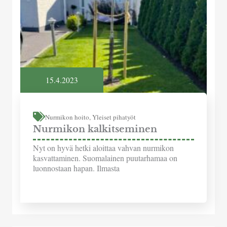
15.4.2023
Nurmikon hoito
,
Yleiset pihatyöt
Nurmikon kalkitseminen
Nyt on hyvä hetki aloittaa vahvan nurmikon
kasvattaminen. Suomalainen puutarhamaa on
luonnostaan hapan. Ilmasta