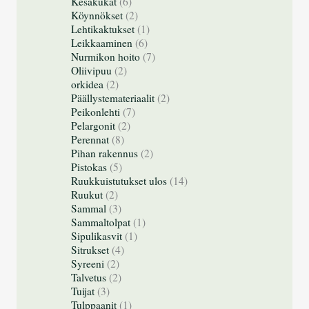
Kesäkukat
(6)
Köynnökset
(2)
Lehtikaktukset
(1)
Leikkaaminen
(6)
Nurmikon hoito
(7)
Oliivipuu
(2)
orkidea
(2)
Päällystemateriaalit
(2)
Peikonlehti
(7)
Pelargonit
(2)
Perennat
(8)
Pihan rakennus
(2)
Pistokas
(5)
Ruukkuistutukset ulos
(14)
Ruukut
(2)
Sammal
(3)
Sammaltolpat
(1)
Sipulikasvit
(1)
Sitrukset
(4)
Syreeni
(2)
Talvetus
(2)
Tuijat
(3)
Tulppaanit
(1)