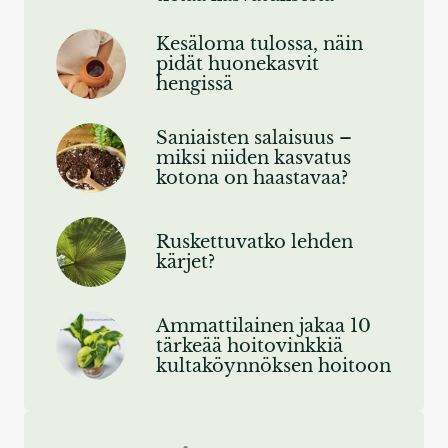
Kesäloma tulossa, näin
pidät huonekasvit
hengissä
Saniaisten salaisuus –
miksi niiden kasvatus
kotona on haastavaa?
Ruskettuvatko lehden
kärjet?
Ammattilainen jakaa 10
tärkeää hoitovinkkiä
kultaköynnöksen hoitoon