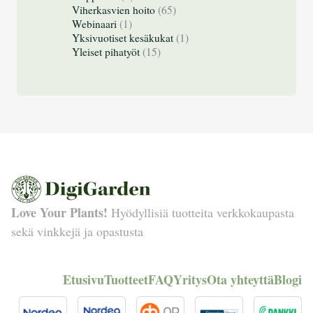
Viherkasvien hoito
(65)
Webinaari
(1)
Yksivuotiset kesäkukat
(1)
Yleiset pihatyöt
(15)
Love Your Plants!
Hyödyllisiä tuotteita verkkokaupasta
sekä vinkkejä ja opastusta
Etusivu
Tuotteet
FAQ
Yritys
Ota yhteyttä
Blogi