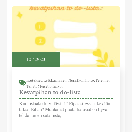
10.4.2023
Istutukset
,
Leikkaaminen
,
Nurmikon hoito
,
Perennat
,
Tuijat
,
Yleiset pihatyöt
Kevätpihan to do-lista
Kuulostaako hirvittävältä? Eipäs stressata kevään
tuloa! Eihän? Muutamat puutarha-asiat on hyvä
tehdä lumen sulamista,