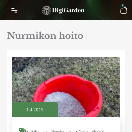
Siirry
Car
0
sisältöön
Nurmikon hoito
1.4.2025
Kalkitseminen
,
Nurmikon hoito
,
Yleiset pihatyöt