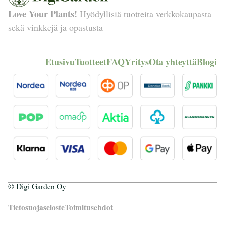
Love Your Plants!
Hyödyllisiä tuotteita verkkokaupasta
sekä vinkkejä ja opastusta
Etusivu
Tuotteet
FAQ
Yritys
Ota yhteyttä
Blogi
© Digi Garden Oy
Tietosuojaseloste
Toimitusehdot