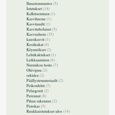
Ilmastonmuutos
(5)
Istutukset
(14)
Kalkitseminen
(1)
Kasvihuone
(1)
Kasvitaudit
(1)
Kasvituholaiset
(5)
Kasvualusta
(35)
kausikasvit
(1)
Kesäkukat
(6)
Köynnökset
(2)
Lehtikaktukset
(1)
Leikkaaminen
(6)
Nurmikon hoito
(7)
Oliivipuu
(2)
orkidea
(2)
Päällystemateriaalit
(2)
Peikonlehti
(7)
Pelargonit
(2)
Perennat
(8)
Pihan rakennus
(2)
Pistokas
(5)
Ruukkuistutukset ulos
(14)