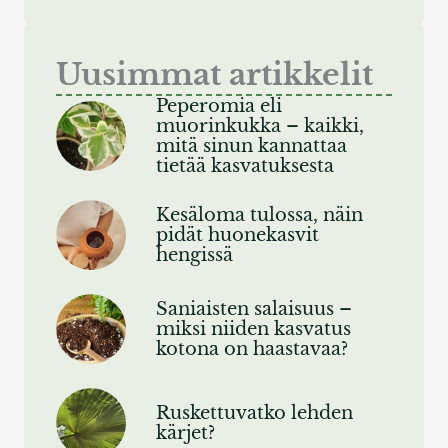
Uusimmat artikkelit
Peperomia eli
muorinkukka – kaikki,
mitä sinun kannattaa
tietää kasvatuksesta
Kesäloma tulossa, näin
pidät huonekasvit
hengissä
Saniaisten salaisuus –
miksi niiden kasvatus
kotona on haastavaa?
Ruskettuvatko lehden
kärjet?