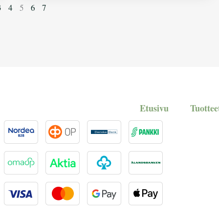
3
4
5
6
7
Etusivu
Tuottee