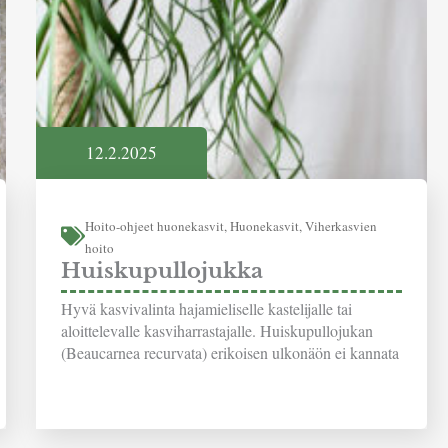
12.2.2025
Hoito-ohjeet huonekasvit
,
Huonekasvit
,
Viherkasvien
hoito
Huiskupullojukka
Hyvä kasvivalinta hajamieliselle kastelijalle tai
aloittelevalle kasviharrastajalle. Huiskupullojukan
(Beaucarnea recurvata) erikoisen ulkonäön ei kannata