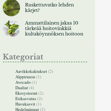
Ruskettuvatko lehden
kärjet?
Ammattilainen jakaa 10
tärkeää hoitovinkkiä
kultaköynnöksen hoitoon
Kategoriat
Aavikkokaktukset
(2)
Alppiruusu
(1)
Avocado
(1)
Daaliat
(4)
Ekosysteemi
(2)
Esikasvatus
(2)
Havukasvit
(1)
Hedelmäpuut
(2)