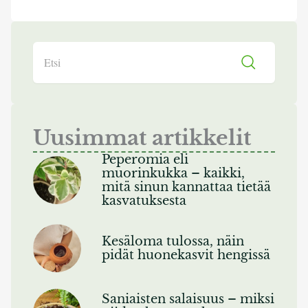
Search
Uusimmat artikkelit
Peperomia eli
muorinkukka – kaikki,
mitä sinun kannattaa tietää
kasvatuksesta
Kesäloma tulossa, näin
pidät huonekasvit hengissä
Saniaisten salaisuus – miksi