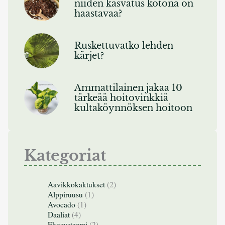
niiden kasvatus kotona on
haastavaa?
Ruskettuvatko lehden
kärjet?
Ammattilainen jakaa 10
tärkeää hoitovinkkiä
kultaköynnöksen hoitoon
Kategoriat
Aavikkokaktukset
(2)
Alppiruusu
(1)
Avocado
(1)
Daaliat
(4)
Ekosysteemi
(2)