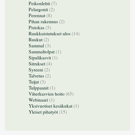
Peikonlehti
(7)
Pelargonit
(2)
Perennat
(8)
Pihan rakennus
(2)
Pistokas
(5)
Ruukkuistutukset ulos
(14)
Ruukut
(2)
Sammal
(3)
Sammaltolpat
(1)
Sipulikasvit
(1)
Sitrukset
(4)
Syreeni
(2)
Talvetus
(2)
Tuijat
(3)
Tulppaanit
(1)
Viherkasvien hoito
(65)
Webinaari
(1)
Yksivuotiset kesäkukat
(1)
Yleiset pihatyöt
(15)