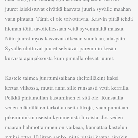
juuret laiskistuvat eivätkä kasvata juuria syvälle maahan
vaan pintaan. Tämä ei ole toivottavaa. Kasvin pitää tehdä
hieman töitä tavoitellessaan vettä syvemmältä maasta.
Näin juuret myös kasvavat oikeaan suuntaan, alaspäin.
Syvälle ulottuvat juuret selviävät paremmin kesän
kuivista ajanjaksoista kuin pinnalla olevat juuret.
Kastele taimea juurtumisaikana (helteilläkin) kaksi
kertaa viikossa, mutta anna sille runsaasti vettä kerralla.
Pelkkä pintamullan kastuminen ei sitä ole. Runsaalla
veden määrällä en tarkoita useita litroja, vaan puhutaan
pikemminkin useista kymmenistä litroista. Jos veden
määrän hahmottaminen on vaikeaa, kannattaa kastelun
avuksi ottaa 10 litran sanko, niitä pitäisi kaataa ainakin