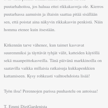
puutarhahoitoa, jos haluaa ettei rikkakasveja ole. Kierros
puutarhassa aamuisin ja iltaisin saattaa pitää sisällään
sen, että poistat aina näkyvin rikkakasvin penkistä. Näin
homma etenee kuin itsestään.
Kitkennän tarve vähenee, kun taimet kasvavat
suuremmiksi ja täyttävät tyhjät välit, katteiden käytöllä
sekä maanpeittokasveilla. Tänä päivänä markkinoilla on
saatavilla vaikka millaisia ratkaisuja kukkapenkkien
kattamiseen. Kysy rohkeasti vaihtoehdoista lisää!
Työn iloa! Perennojen parissa puuhastelu on antoisaa!
T. Emmi DigiGardenista