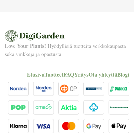
Love Your Plants!
Hyödyllisiä tuotteita verkkokaupasta
sekä vinkkejä ja opastusta
Etusivu
Tuotteet
FAQ
Yritys
Ota yhteyttä
Blogi