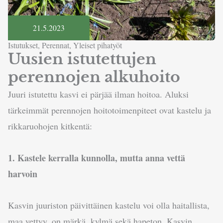
21.5.2023
Istutukset
,
Perennat
,
Yleiset pihatyöt
Uusien istutettujen
perennojen alkuhoito
Juuri istutettu kasvi ei pärjää ilman hoitoa. Aluksi
tärkeimmät perennojen hoitotoimenpiteet ovat kastelu ja
rikkaruohojen kitkentä:
1. Kastele kerralla kunnolla, mutta anna vettä
harvoin
Kasvin juuriston päivittäinen kastelu voi olla haitallista,
maa vettyy, on märkä, kylmä sekä hapeton. Kasvin