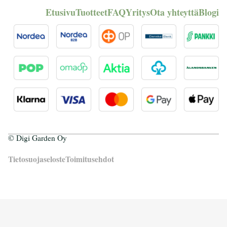
Etusivu
Tuotteet
FAQ
Yritys
Ota yhteyttä
Blogi
© Digi Garden Oy
Tietosuojaseloste
Toimitusehdot