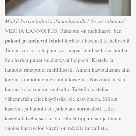
Minkä kasvin laittaisi ikkunalaudalle? Se on rahapuu!
VESI JA LANNOITUS: Rahapuu on mehikasvi. Sen
paksut ja mehevät lehdet
keräävät itseensä kasteluvettä.
Tämän vuoksi rahapuun voi tappaa liiallisella kastelulla.
Sen herkät juuret mädäntyvät helposti. Kastele ja
lannoita rahapuuta maltillisesti. Annan kasvualustan aina
kuivua kunnolla ennen uutta kastelua. Kasvualusta saa
kuivua koko ruukun matkalta. Talvella kastelua
vähennetään ellei käytössäsi ole kasvivaloa. Silloin
kastelua ja lannoitusta jatketaan normaalisti. Liika
kastelu talvella saa kasvin lehdet tippumaan ja tämän
vuoksi kasvivalon käyttö on talvella turvallista.