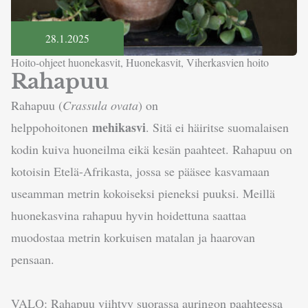
28.1.2025
Hoito-ohjeet huonekasvit
,
Huonekasvit
,
Viherkasvien hoito
Rahapuu
Rahapuu (
Crassula ovata
) on
mehikasvi
helppohoitonen
. Sitä ei häiritse suomalaisen
kodin kuiva huoneilma eikä kesän paahteet. Rahapuu on
kotoisin Etelä-Afrikasta, jossa se pääsee kasvamaan
useamman metrin kokoiseksi pieneksi puuksi. Meillä
huonekasvina rahapuu hyvin hoidettuna saattaa
muodostaa metrin korkuisen matalan ja haarovan
pensaan.
VALO: Rahapuu viihtyy suorassa auringon paahteessa