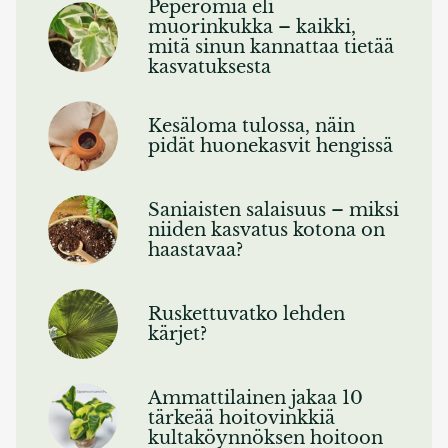
Peperomia eli
muorinkukka – kaikki,
mitä sinun kannattaa tietää
kasvatuksesta
Kesäloma tulossa, näin
pidät huonekasvit hengissä
Saniaisten salaisuus – miksi
niiden kasvatus kotona on
haastavaa?
Ruskettuvatko lehden
kärjet?
Ammattilainen jakaa 10
tärkeää hoitovinkkiä
kultaköynnöksen hoitoon