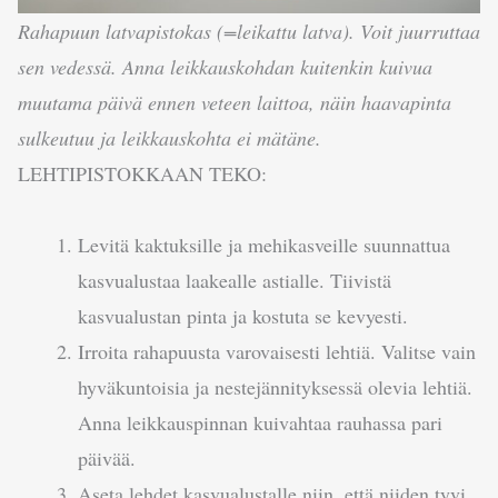
Rahapuun latvapistokas (=leikattu latva). Voit juurruttaa
sen vedessä. Anna leikkauskohdan kuitenkin kuivua
muutama päivä ennen veteen laittoa, näin haavapinta
sulkeutuu ja leikkauskohta ei mätäne.
LEHTIPISTOKKAAN TEKO:
Levitä kaktuksille ja mehikasveille suunnattua
kasvualustaa laakealle astialle. Tiivistä
kasvualustan pinta ja kostuta se kevyesti.
Irroita rahapuusta varovaisesti lehtiä. Valitse vain
hyväkuntoisia ja nestejännityksessä olevia lehtiä.
Anna leikkauspinnan kuivahtaa rauhassa pari
päivää.
Aseta lehdet kasvualustalle niin, että niiden tyvi