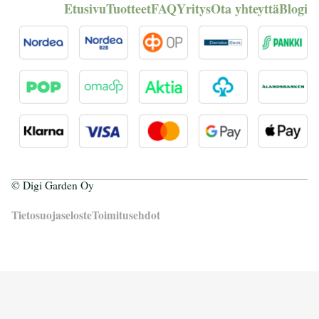
Etusivu
Tuotteet
FAQ
Yritys
Ota yhteyttä
Blogi
© Digi Garden Oy
Tietosuojaseloste
Toimitusehdot