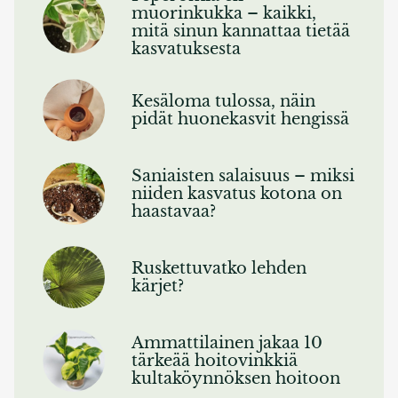
muorinkukka – kaikki,
mitä sinun kannattaa tietää
kasvatuksesta
Kesäloma tulossa, näin
pidät huonekasvit hengissä
Saniaisten salaisuus – miksi
niiden kasvatus kotona on
haastavaa?
Ruskettuvatko lehden
kärjet?
Ammattilainen jakaa 10
tärkeää hoitovinkkiä
kultaköynnöksen hoitoon