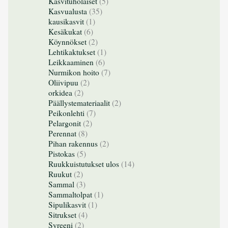
Kasvituholaiset
(5)
Kasvualusta
(35)
kausikasvit
(1)
Kesäkukat
(6)
Köynnökset
(2)
Lehtikaktukset
(1)
Leikkaaminen
(6)
Nurmikon hoito
(7)
Oliivipuu
(2)
orkidea
(2)
Päällystemateriaalit
(2)
Peikonlehti
(7)
Pelargonit
(2)
Perennat
(8)
Pihan rakennus
(2)
Pistokas
(5)
Ruukkuistutukset ulos
(14)
Ruukut
(2)
Sammal
(3)
Sammaltolpat
(1)
Sipulikasvit
(1)
Sitrukset
(4)
Syreeni
(2)