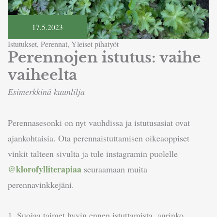
17.5.2023
Istutukset
,
Perennat
,
Yleiset pihatyöt
Perennojen istutus: vaihe
vaiheelta
Esimerkkinä kuunlilja
Perennasesonki on nyt vauhdissa ja istutusasiat ovat
ajankohtaisia. Ota perennaistuttamisen oikeaoppiset
vinkit talteen sivulta ja tule instagramin puolelle
@klorofylliterapiaa
seuraamaan muita
perennavinkkejäni.
1. Suojaa taimet hyvin ennen istuttamista, aurinko