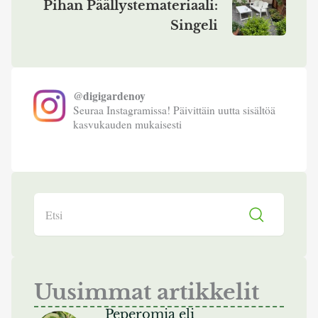
Pihan Päällystemateriaali:
Singeli
@digigardenoy
Seuraa Instagramissa! Päivittäin uutta sisältöä
kasvukauden mukaisesti
Search
Uusimmat artikkelit
Peperomia eli