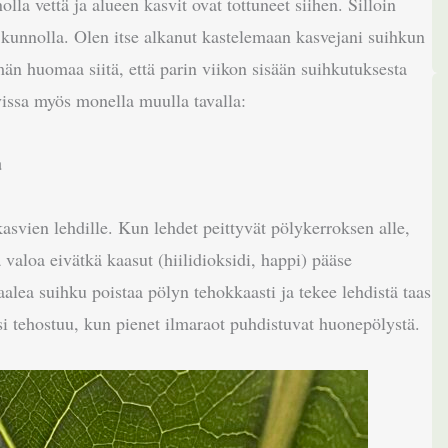
olla vettä ja alueen kasvit ovat tottuneet siihen. Silloin
 kunnolla. Olen itse alkanut kastelemaan kasvejani suihkun
än huomaa siitä, että parin viikon sisään suihkutuksesta
vissa myös monella muulla tavalla:
a
kasvien lehdille. Kun lehdet peittyvät pölykerroksen alle,
valoa eivätkä kaasut (hiilidioksidi, happi) pääse
aalea suihku poistaa pölyn tehokkaasti ja tekee lehdistä taas
esi tehostuu, kun pienet ilmaraot puhdistuvat huonepölystä.