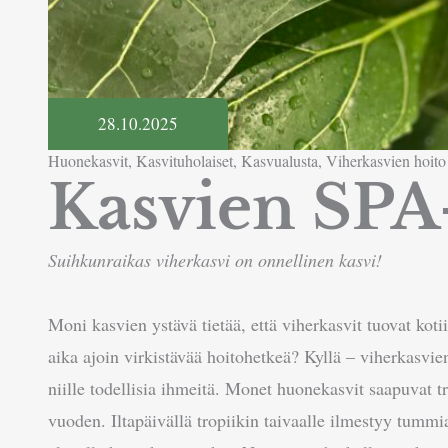
28.10.2025
Huonekasvit
,
Kasvituholaiset
,
Kasvualusta
,
Viherkasvien hoito
Kasvien SPA
Suihkunraikas viherkasvi on onnellinen kasvi!
Moni kasvien ystävä tietää, että viherkasvit tuovat kotii
aika ajoin virkistävää hoitohetkeä? Kyllä – viherkasvi
niille todellisia ihmeitä. Monet huonekasvit saapuvat t
vuoden. Iltapäivällä tropiikin taivaalle ilmestyy tummi