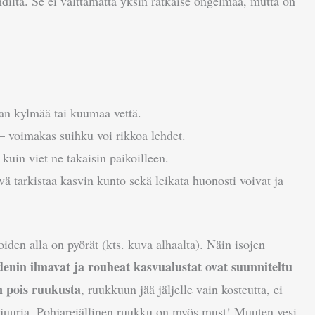
diltä. Se ei välttämättä yksin ratkaise ongelmaa, mutta on
ian kylmää tai kuumaa vettä.
– voimakas suihku voi rikkoa lehdet.
uin viet ne takaisin paikoilleen.
ä tarkistaa kasvin kunto sekä leikata huonosti voivat ja
oiden alla on pyörät (kts. kuva alhaalta). Näin isojen
enin ilmavat ja rouheat kasvualustat ovat suunniteltu
 pois ruukusta
, ruukkuun jää jäljelle vain kosteutta, ei
iä juuria. Pohjareiällinen ruukku on myös must! Muuten vesi