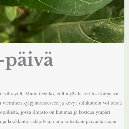
-päivä
n vihreyttä. Mutta tiesitkö, että myös kasvit itse kaipaavat
en vieminen kylpyhuoneeseen ja kevyt suihkuttelu voi tehdä
ropiikista, jossa ilmasto on kuumaa ja kosteaa ympäri
a ja kookkaita sadepilviä, näitä kutsutaan päiväntasaajan