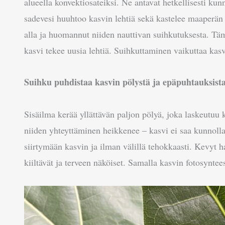
alueella konvektiosateiksi. Ne antavat hetkellisesti kunn
sadevesi huuhtoo kasvin lehtiä sekä kastelee maaperän
alla ja huomannut niiden nauttivan suihkutuksesta. Täm
kasvi tekee uusia lehtiä. Suihkuttaminen vaikuttaa kas
Suihku puhdistaa kasvin pölystä ja epäpuhtauksist
Sisäilma kerää yllättävän paljon pölyä, joka laskeutuu 
niiden yhteyttäminen heikkenee – kasvi ei saa kunnolla 
siirtymään kasvin ja ilman välillä tehokkaasti. Kevyt h
kiiltävät ja terveen näköiset. Samalla kasvin fotosynte