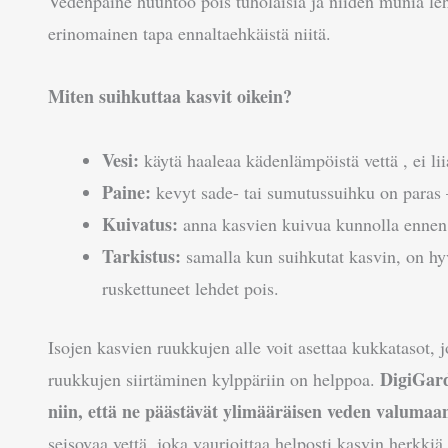
Vedenpaine huuhtoo pois tuholaisia ja niiden munia leh
erinomainen tapa ennaltaehkäistä niitä.
Miten suihkuttaa kasvit oikein?
Vesi:
käytä haaleaa kädenlämpöistä vettä , ei li
Paine:
kevyt sade- tai sumutussuihku on paras 
Kuivatus:
anna kasvien kuivua kunnolla ennen k
Tarkistus:
samalla kun suihkutat kasvin, on hyv
ruskettuneet lehdet pois.
Isojen kasvien ruukkujen alle voit asettaa kukkatasot, j
DigiGard
ruukkujen siirtäminen kylppäriin on helppoa.
niin, että ne päästävät ylimääräisen veden
valumaan
seisovaa vettä, joka vaurioittaa helposti kasvin herkk