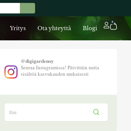
Cart
0
Yritys
Ota yhteyttä
Blogi
@digigardenoy
Seuraa Instagramissa! Päivittäin uutta
sisältöä kasvukauden mukaisesti
Search