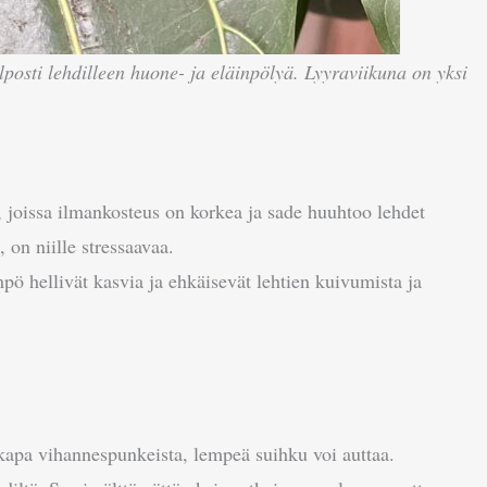
elposti lehdilleen huone- ja eläinpölyä. Lyyraviikuna on yksi
, joissa ilmankosteus on korkea ja sade huuhtoo lehdet
, on niille stressaavaa.
ämpö hellivät kasvia ja ehkäisevät lehtien kuivumista ja
aikkapa vihannespunkeista, lempeä suihku voi auttaa.