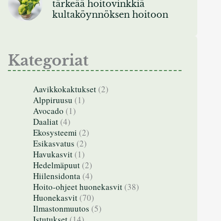
tärkeää hoitovinkkiä
kultaköynnöksen hoitoon
Kategoriat
Aavikkokaktukset
(2)
Alppiruusu
(1)
Avocado
(1)
Daaliat
(4)
Ekosysteemi
(2)
Esikasvatus
(2)
Havukasvit
(1)
Hedelmäpuut
(2)
Hiilensidonta
(4)
Hoito-ohjeet huonekasvit
(38)
Huonekasvit
(70)
Ilmastonmuutos
(5)
Istutukset
(14)