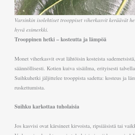
Varsinkin isolehtiset trooppiset viherkasvit keräävät h
hyvä esimerkki.
Trooppinen hetki – kosteutta ja lämpöä
Monet viherkasvit ovat lähtöisin kosteista sademetsistä
säännöllisesti. Kotien kuiva sisäilma, erityisesti talvella
Suihkuhetki jäljittelee trooppista sadetta: kosteus ja l
ruskettumista.
Suihku karkottaa tuholaisia
Jos kasvisi ovat kärsineet kirvoista, ripsiäisistä tai v