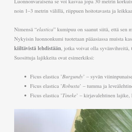
Luonnonvaraisena se voi kasvaa jopa 30 metrin korkui
noin 1–3 metrin välillä, riippuen hoitotavasta ja leikka
Nimensä “
elastica
” kumipuu on saanut siitä, että sen 
Nykyisin luonnonkumi tuotetaan pääasiassa muista kas
kiiltävistä lehdistään
, jotka voivat olla syvänvihreitä,
Suosittuja lajikkeita ovat esimerkiksi:
Ficus elastica ’
Burgundy
’ – syvän viininpunaise
Ficus elastica ’
Robusta
’ – tumma ja leveälehtin
Ficus elastica ’
Tineke
’ – kirjavalehtinen lajike,