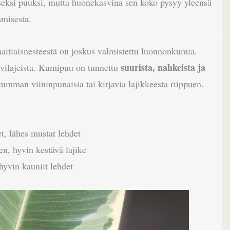
seksi puuksi, mutta huonekasvina sen koko pysyy yleensä
amisesta.
maitiaisnesteestä on joskus valmistettu luonnonkumia.
suurista, nahkeista ja
vilajeista. Kumipuu on tunnettu
 tumman viininpunaisia tai kirjavia lajikkeesta riippuen.
t, lähes mustat lehdet
en, hyvin kestävä lajike
 hyvin kauniit lehdet