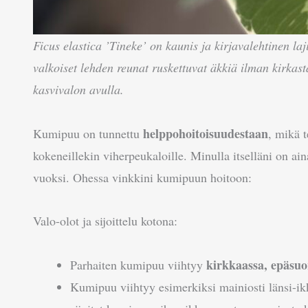
Ficus elastica ’Tineke’ on kaunis ja kirjavalehtinen l
valkoiset lehden reunat ruskettuvat äkkiä ilman kirkas
kasvivalon avulla.
helppohoitoisuudestaan
Kumipuu on tunnettu
, mikä t
kokeneillekin viherpeukaloille. Minulla itselläni on ai
vuoksi. Ohessa vinkkini kumipuun hoitoon:
Valo-olot ja sijoittelu kotona:
kirkkaassa, epäsuo
Parhaiten kumipuu viihtyy
Kumipuu viihtyy esimerkiksi mainiosti länsi-ikk