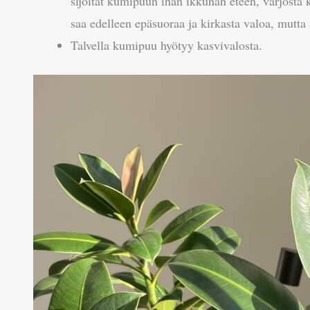
sijoitat kumipuun ihan ikkunan eteen, varjosta
saa edelleen epäsuoraa ja kirkasta valoa, mutta 
Talvella kumipuu hyötyy kasvivalosta.