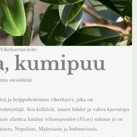
Viherkasvien hoito
ca, kumipuu
a suosikkini.
tävä ja helppohoitoinen viherkasvi, joka on
ehreyttäjä. Sen kiiltävät, suuret lehdet ja vahva kasvutapa
Ficus elastica kuuluu
viikunapuiden (Ficus)
sukuun ja on
tiasta, Nepalista, Malesiasta ja Indonesiasta.