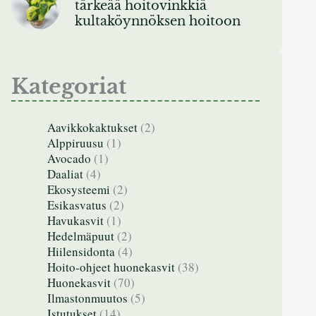
tärkeää hoitovinkkiä
kultaköynnöksen hoitoon
Kategoriat
Aavikkokaktukset
(2)
Alppiruusu
(1)
Avocado
(1)
Daaliat
(4)
Ekosysteemi
(2)
Esikasvatus
(2)
Havukasvit
(1)
Hedelmäpuut
(2)
Hiilensidonta
(4)
Hoito-ohjeet huonekasvit
(38)
Huonekasvit
(70)
Ilmastonmuutos
(5)
Istutukset
(14)