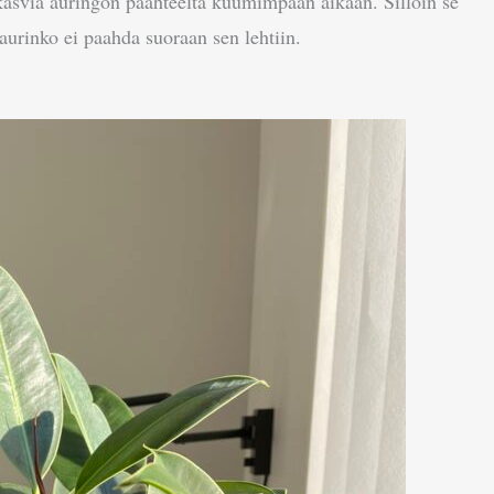
 kasvia auringon paahteelta kuumimpaan aikaan. Silloin se
aurinko ei paahda suoraan sen lehtiin.