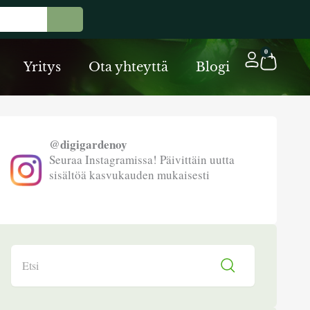
Cart
0
Yritys
Ota yhteyttä
Blogi
@digigardenoy
Seuraa Instagramissa! Päivittäin uutta
sisältöä kasvukauden mukaisesti
Search