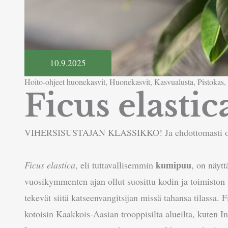
10.9.2025
Hoito-ohjeet huonekasvit
,
Huonekasvit
,
Kasvualusta
,
Pistokas
,
Ficus elasti
VIHERSISUSTAJAN KLASSIKKO! Ja ehdottomasti om
kumipuu
Ficus elastica
, eli tuttavallisemmin
, on näyt
vuosikymmenten ajan ollut suosittu kodin ja toimiston v
tekevät siitä katseenvangitsijan missä tahansa tilassa. 
kotoisin Kaakkois-Aasian trooppisilta alueilta, kuten In