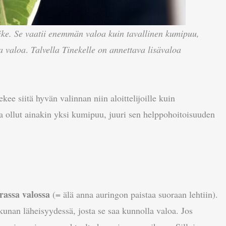
ajike. Se vaatii enemmän valoa kuin tavallinen kumipuu,
ta valoa
.
Talvella Tinekelle on annettava lisävaloa
ekee siitä hyvän valinnan niin aloittelijoille kuin
na ollut ainakin yksi kumipuu, juuri sen helppohoitoisuuden
rassa valossa
(= älä anna auringon paistaa suoraan lehtiin).
unan läheisyydessä, josta se saa kunnolla valoa. Jos