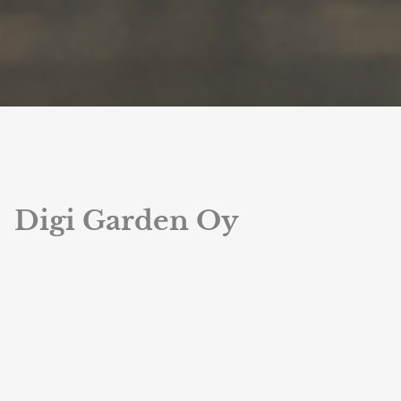
Digi Garden Oy
DigiGarden syntyi tarpeeseen. Tarpeeseen tarjota
suomalaisille helposti lähestyttävää viherkasvineuvontaa.
Huomasimme, että monet tarvitsevat apua, tukea ja
vinkkejä, mutta eivät sitä löydä.
Puutarhaliikkeissä