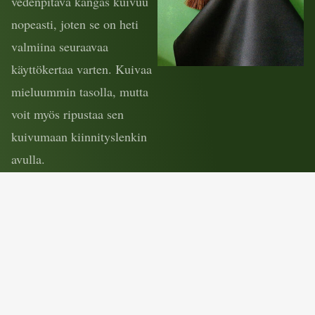
vedenpitävä kangas kuivuu
nopeasti, joten se on heti
valmiina seuraavaa
käyttökertaa varten. Kuivaa
mieluummin tasolla, mutta
voit myös ripustaa sen
kuivumaan kiinnityslenkin
avulla.
Laatu ratkaisee
Intohimomme on ollut kehittää laadukas ja aikaa kestävä