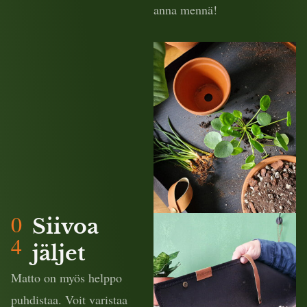
anna mennä!
0
Siivoa
4
jäljet
Matto on myös helppo
puhdistaa. Voit varistaa