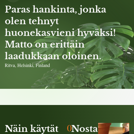
Paras hankinta, jonka
olen tehnyt
huonekasvieni hyväksi!
Matto on erittäin
laadukkaan oloinen.
Ritva, Helsinki, Finland
0
Näin käytät
Nosta