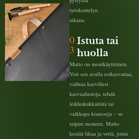
pystyssä
työskentelyn
aikana.
0
Istuta tai
3
huolla
Matto on monikäyttöinen.
Voit sen avulla esikasvattaa,
vaihtaa kasvillesi
kasvualustoja, tehdä
leikkokukkatöitä tai
vaikkapa kransseja – se
taipuu moneen. Matto
kestää likaa ja vettä, joten