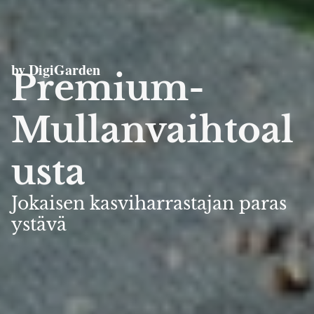
by DigiGarden
Premium-
Mullanvaihtoal
usta
Jokaisen kasviharrastajan paras
ystävä