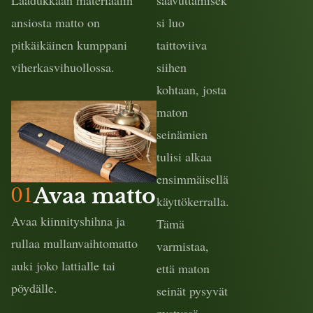
Laadukkaan materiaalin
saavuttamisek
ansiosta matto on
si luo
pitkäikäinen kumppani
taittoviiva
viherkasvihuollossa.
siihen
kohtaan, josta
maton
seinämien
tulisi alkaa
ensimmäisellä
01
Avaa matto
käyttökerralla.
Avaa kiinnityshihna ja
Tämä
rullaa mullanvaihtomatto
varmistaa,
auki joko lattialle tai
että maton
pöydälle.
seinät pysyvät