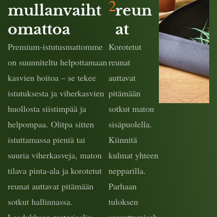
2
mullanvaiht
reun
omattoa
at
Premium-istutusmattomme
Korotetut
on suunniteltu helpottamaan
reunat
kasvien hoitoa – se tekee
auttavat
istutuksesta ja viherkasvien
pitämään
huollosta siistimpää ja
sotkut maton
helpompaa. Olitpa sitten
sisäpuolella.
istuttamassa pieniä tai
Kiinnitä
suuria viherkasveja, maton
kulmat yhteen
tilava pinta-ala ja korotetut
nepparilla.
reunat auttavat pitämään
Parhaan
sotkut hallinnassa.
tuloksen