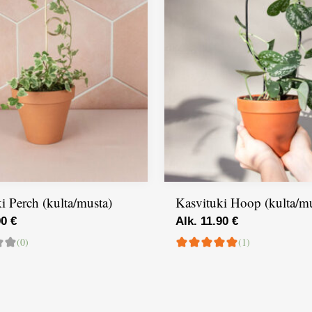
i Perch (kulta/musta)
Kasvituki Hoop (kulta/mu
90 €
Alk. 11.90 €
(0)
(1)