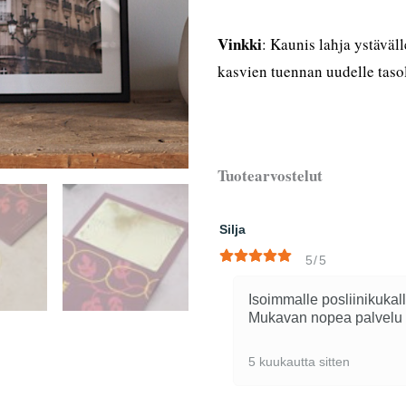
Vinkki
: Kaunis lahja ystäväll
kasvien tuennan uudelle tasol
Tuotearvostelut
Silja
5/5
Isoimmalle posliinikukall
Mukavan nopea palvelu my
5 kuukautta sitten