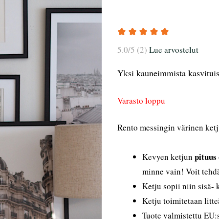
5.0/5 (2)
Lue arvostelut
Yksi kauneimmista kasvitui
Varasto loppu
Rento messingin värinen ketju
pituus
Kevyen ketjun
minne vain! Voit tehd
Ketju sopii niin sisä-
Ketju toimitetaan litt
Tuote valmistettu EU: