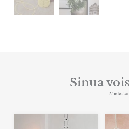
Sinua voi
Mielestäm