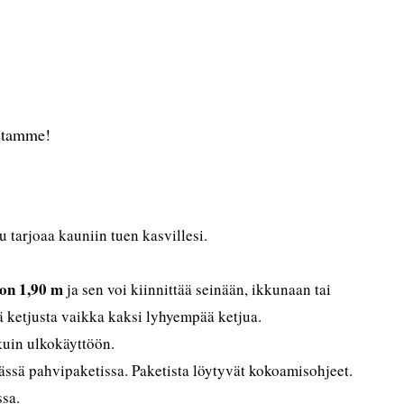
stamme!
 tarjoaa kauniin tuen kasvillesi.
 on 1,90 m
ja sen voi kiinnittää seinään, ikkunaan tai
ä ketjusta vaikka kaksi lyhyempää ketjua.
 kuin ulkokäyttöön.
eässä pahvipaketissa. Paketista löytyvät kokoamisohjeet.
ssa.