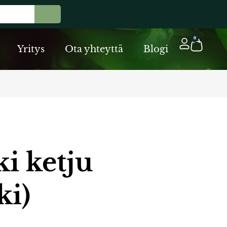
Cart
0
Yritys
Ota yhteyttä
Blogi
ki ketju
ki)