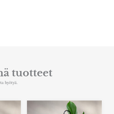
ä tuotteet
ta hyötyä.