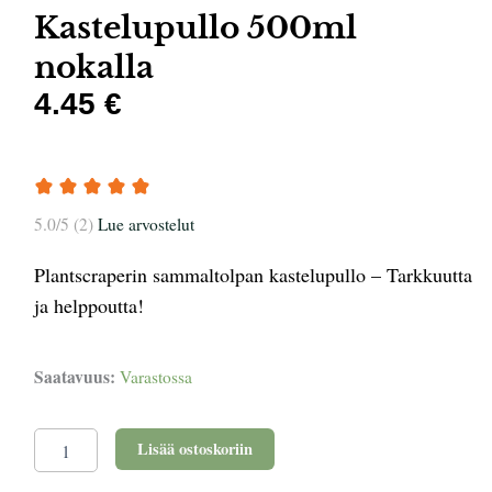
Kastelupullo 500ml
nokalla
4.45 €
5.0/5 (2)
Lue arvostelut
Plantscraperin sammaltolpan kastelupullo – Tarkkuutta
ja helppoutta!
Kastelupullo
Saatavuus:
Varastossa
500ml
nokalla
määrä
Lisää ostoskoriin