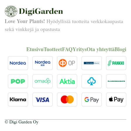
Love Your Plants!
Hyödyllisiä tuotteita verkkokaupasta
sekä vinkkejä ja opastusta
Etusivu
Tuotteet
FAQ
Yritys
Ota yhteyttä
Blogi
© Digi Garden Oy