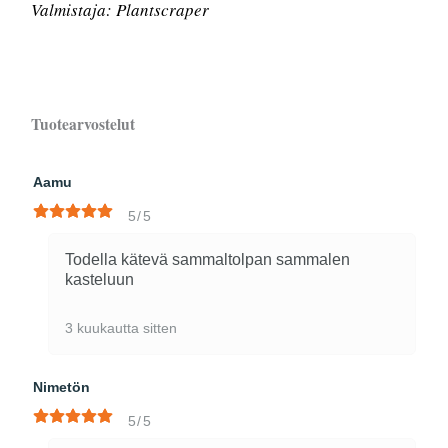
Valmistaja: Plantscraper
Tuotearvostelut
Aamu
5/5
Todella kätevä sammaltolpan sammalen
kasteluun
3 kuukautta sitten
Nimetön
5/5