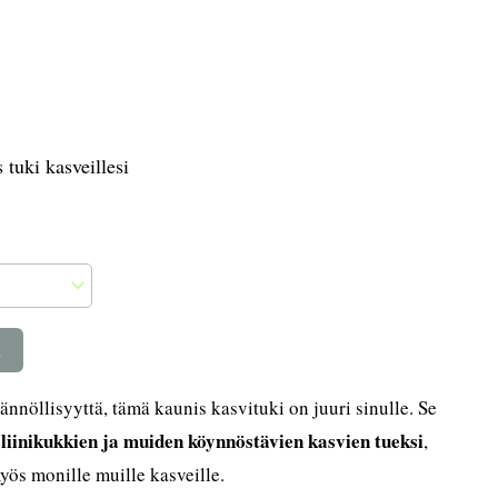
 tuki kasveillesi
n
ännöllisyyttä, tämä kaunis kasvituki on juuri sinulle. Se
osliinikukkien ja muiden köynnöstävien kasvien tueksi
,
myös monille muille kasveille.