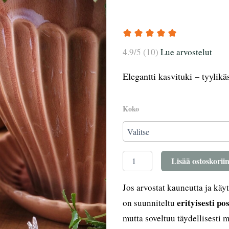
4.9/5 (10)
Lue arvostelut
Elegantti kasvituki – tyylikäs
Kaarituki
Koko
kirkas
(S,M,L)
määrä
Lisää ostoskorii
Jos arvostat kauneutta ja käyt
erityisesti p
on suunniteltu
mutta soveltuu täydellisesti 