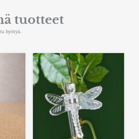
ä tuotteet
ta hyötyä.