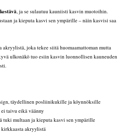
 kestävä
, ja se sulautuu kauniisti kasvin muotoihin.
staan ja kieputa kasvi sen ympärille – näin kasvisi saa
ta akryylistä, joka tekee siitä huomaamattoman mutta
kyvä ulkonäkö tuo esiin kasvin luonnollisen kauneuden
sti.
sign, täydellinen posliinikukille ja köynnöksille
 ei taivu eikä väänny
ä tuki multaan ja kieputa kasvi sen ympärille
 kirkkaasta akryylistä