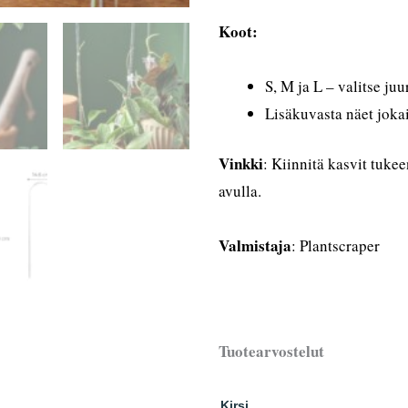
Koot:
S, M ja L – valitse juu
Lisäkuvasta näet joka
Vinkki
: Kiinnitä kasvit tukee
avulla.
Valmistaja
: Plantscraper
Tuotearvostelut
Kirsi