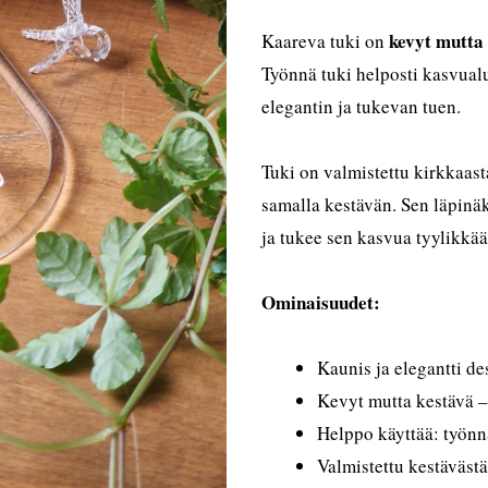
kevyt mutta
Kaareva tuki on
Työnnä tuki helposti kasvualu
elegantin ja tukevan tuen.
Tuki on valmistettu kirkkaas
samalla kestävän. Sen läpinä
ja tukee sen kasvua tyylikkää
Ominaisuudet:
Kaunis ja elegantti de
Kevyt mutta kestävä –
Helppo käyttää: työnn
Valmistettu kestävästä