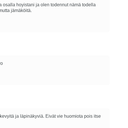
 osalla hoyistani ja olen todennut nämä todella
 mutta jämäköitä.
ro
evyitä ja läpinäkyviä. Eivät vie huomiota pois itse