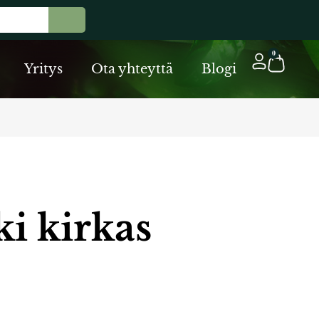
Cart
0
Yritys
Ota yhteyttä
Blogi
ki kirkas