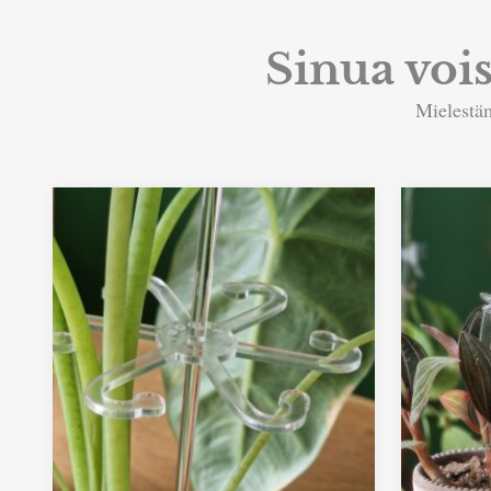
Sinua voi
Mielestäm