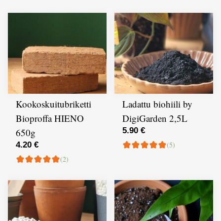
Kookoskuitubriketti
Ladattu biohiili by
Bioproffa HIENO
DigiGarden 2,5L
5.90 €
650g
4.20 €
(5)
(2)