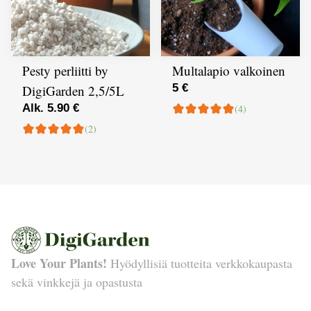
Pesty perliitti by
Multalapio valkoinen
5 €
DigiGarden 2,5/5L
Alk. 5.90 €
(4)
(2)
Love Your Plants!
Hyödyllisiä tuotteita verkkokaupasta
sekä vinkkejä ja opastusta