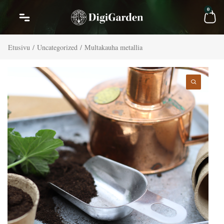
Siirry
Car
0
sisältöön
Etusivu
/
Uncategorized
/ Multakauha metallia