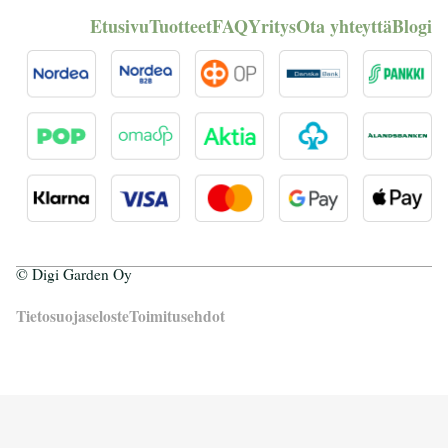
Etusivu
Tuotteet
FAQ
Yritys
Ota yhteyttä
Blogi
© Digi Garden Oy
Tietosuojaseloste
Toimitusehdot