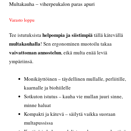
Multakauha – viherpeukalon paras apuri
Varasto loppu
helpompia ja siistimpiä
Tee istutuksista
tällä kätevällä
multakauhalla
! Sen ergonominen muotoilu takaa
vaivattoman annostelun
, eikä multa enää leviä
ympäriinsä.
Monikäyttöinen – täydellinen mullalle, perliitille,
kaarnalle ja biohiilelle
Sotkuton istutus – kauha vie mullan juuri sinne,
minne haluat
Kompakti ja kätevä – säilytä vaikka suoraan
multapussissa