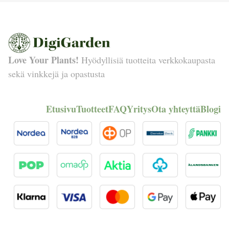
Love Your Plants!
Hyödyllisiä tuotteita verkkokaupasta
sekä vinkkejä ja opastusta
Etusivu
Tuotteet
FAQ
Yritys
Ota yhteyttä
Blogi