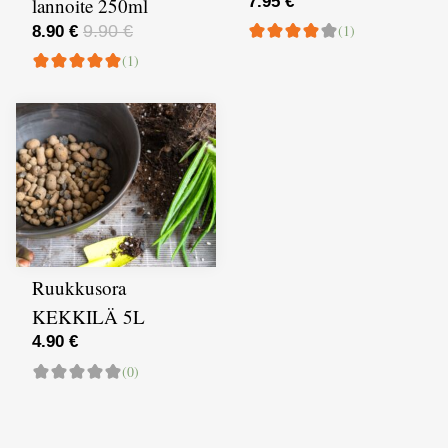
7.95 €
lannoite 250ml
9.90 €
(1)
8.90 €
(1)
Ruukkusora
KEKKILÄ 5L
4.90 €
(0)