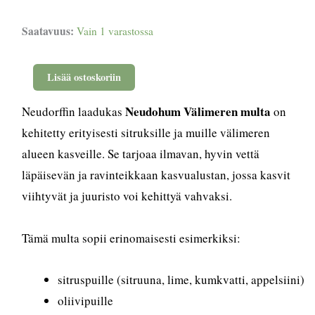
NeudoHum
Saatavuus:
Vain 1 varastossa
Sitrus-
ja
Välimerenmulta
Lisää ostoskoriin
10L
määrä
Neudohum Välimeren multa
Neudorffin laadukas
on
kehitetty erityisesti sitruksille ja muille välimeren
alueen kasveille. Se tarjoaa ilmavan, hyvin vettä
läpäisevän ja ravinteikkaan kasvualustan, jossa kasvit
viihtyvät ja juuristo voi kehittyä vahvaksi.
Tämä multa sopii erinomaisesti esimerkiksi:
sitruspuille (sitruuna, lime, kumkvatti, appelsiini)
oliivipuille