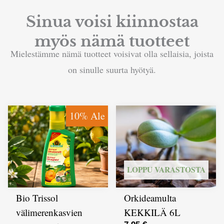
Sinua voisi kiinnostaa
myös nämä tuotteet
Mielestämme nämä tuotteet voisivat olla sellaisia, joista
on sinulle suurta hyötyä.
10% Ale
LOPPU VARASTOSTA
Bio Trissol
Orkideamulta
välimerenkasvien
KEKKILÄ 6L