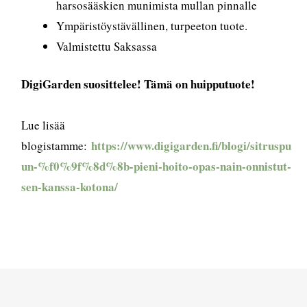
harsosääskien munimista mullan pinnalle
Ympäristöystävällinen, turpeeton tuote.
Valmistettu Saksassa
DigiGarden suosittelee! Tämä on huipputuote!
Lue lisää
https://www.digigarden.fi/blogi/sitruspu
blogistamme:
un-%f0%9f%8d%8b-pieni-hoito-opas-nain-onnistut-
sen-kanssa-kotona/