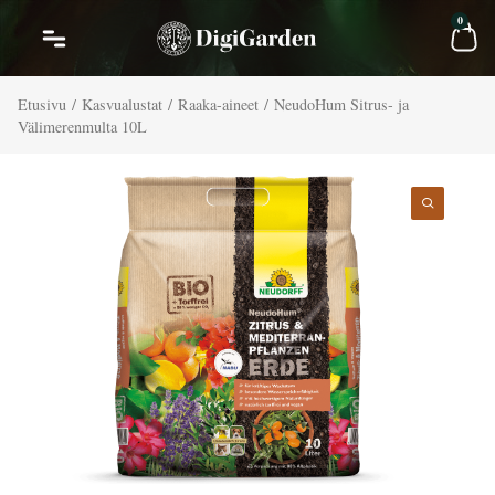
Siirry
Car
0
sisältöön
Etusivu
/
Kasvualustat
/
Raaka-aineet
/ NeudoHum Sitrus- ja
Välimerenmulta 10L