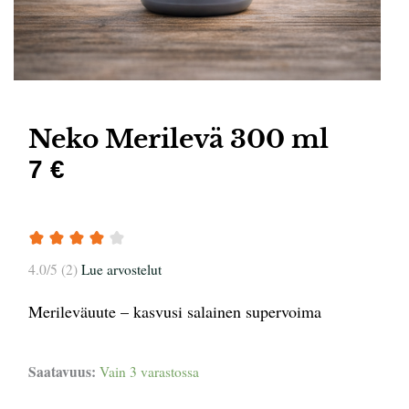
Neko Merilevä 300 ml
7 €
4.0/5 (2)
Lue arvostelut
Merileväuute – kasvusi salainen supervoima
Neko
Saatavuus:
Vain 3 varastossa
Merilevä
300