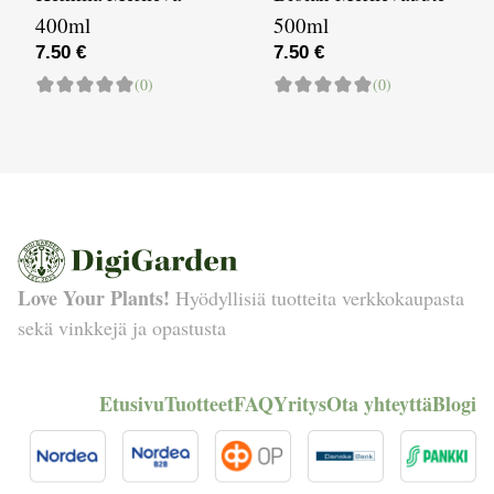
400ml
500ml
7.50 €
7.50 €
(0)
(0)
Love Your Plants!
Hyödyllisiä tuotteita verkkokaupasta
sekä vinkkejä ja opastusta
Etusivu
Tuotteet
FAQ
Yritys
Ota yhteyttä
Blogi