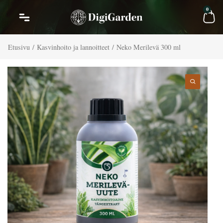
Siirry
Car
0
sisältöön
Etusivu
/
Kasvinhoito ja lannoitteet
/ Neko Merilevä 300 ml